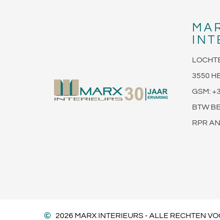
MA
INT
LOCHT
3550 H
GSM: +3
BTW BE
RPR AN
2026 MARX INTERIEURS - ALLE RECHTEN 