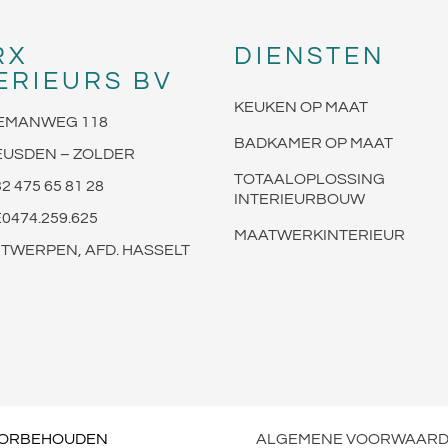
RX
DIENSTEN
ERIEURS BV
KEUKEN OP MAAT
EMANWEG 118
BADKAMER OP MAAT
EUSDEN – ZOLDER
TOTAALOPLOSSING
2 475 65 81 28
INTERIEURBOUW
0474.259.625
MAATWERKINTERIEUR
TWERPEN, AFD. HASSELT
VOORBEHOUDEN
ALGEMENE VOORWAAR