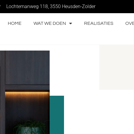
Lochtemanweg 118, 3550 Heusden-Zolder
HOME
WAT WE DOEN
REALISATIES
OV