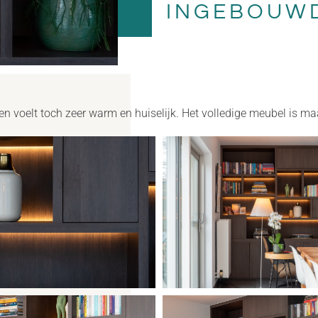
INGEBOUWD
n voelt toch zeer warm en huiselijk. Het volledige meubel is m