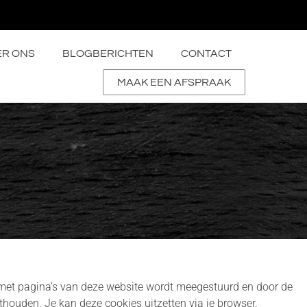
ER ONS
BLOGBERICHTEN
CONTACT
MAAK EEN AFSPRAAK
t met pagina’s van deze website wordt meegestuurd en door de
houden. Je kan deze cookies uitzetten via je browser.