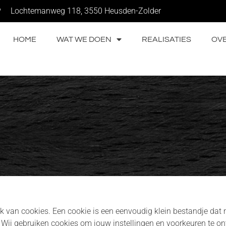
Lochtemanweg 118, 3550 Heusden-Zolder
HOME
WAT WE DOEN
REALISATIES
OV
ik van cookies. Een cookie is een eenvoudig klein bestandje da
Wij gebruiken cookies om jouw instellingen en voorkeuren te ont