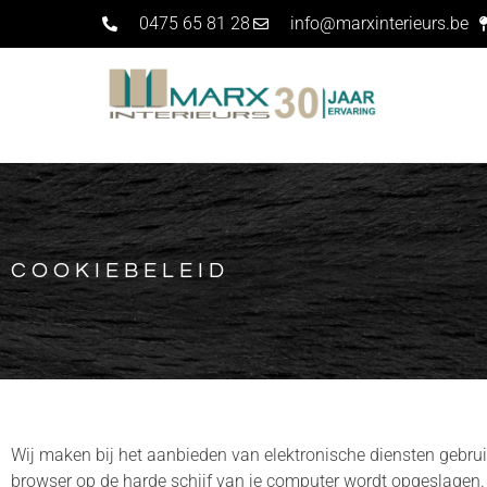
0475 65 81 28
info@marxinterieurs.be
COOKIEBELEID
Wij maken bij het aanbieden van elektronische diensten gebru
browser op de harde schijf van je computer wordt opgeslagen. 